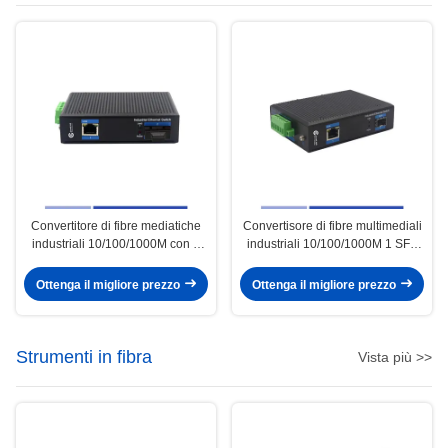
Convertitore di fibre mediatiche
Convertisore di fibre multimediali
industriali 10/100/1000M con 2
industriali 10/100/1000M 1 SFP
porte RJ45 Single-mode SMF
con 1 porta RJ45 Single-mode
Duplex SC 1310nm 20KM
SMF Duplex 1310nm 20KM
Ottenga il migliore prezzo
Ottenga il migliore prezzo
Strumenti in fibra
Vista più >>