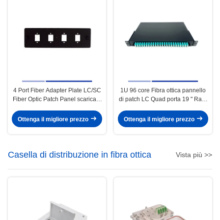
4 Port Fiber Adapter Plate LC/SC
1U 96 core Fibra ottica pannello
Fiber Optic Patch Panel scaricato
di patch LC Quad porta 19 " Rack
Alta precisione
montato caricato LC OM3 Quad
Adapter
Ottenga il migliore prezzo
Ottenga il migliore prezzo
Casella di distribuzione in fibra ottica
Vista più >>