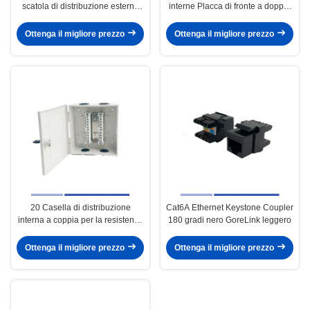
scatola di distribuzione esterna
interne Placca di fronte a doppia
impermeabile a 100 coppie per il
porta per Cat3 Cat5E Cat6
sistema di telecomunicazione
Keystone Jack
Ottenga il migliore prezzo
Ottenga il migliore prezzo
20 Casella di distribuzione
Cat6A Ethernet Keystone Coupler
interna a coppia per la resistenza
180 gradi nero GoreLink leggero
alla corrosione del sistema di
telecomunicazione
Ottenga il migliore prezzo
Ottenga il migliore prezzo