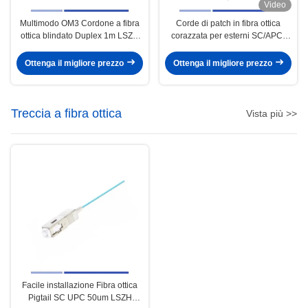
Video
Multimodo OM3 Cordone a fibra
Corde di patch in fibra ottica
ottica blindato Duplex 1m LSZH
corazzata per esterni SC/APC-
Giacca Lc a Lc Cavo a fibra
SC/APC SM G657A2 Simplex 3m
OFNR Giacca UV
Ottenga il migliore prezzo
Ottenga il migliore prezzo
Treccia a fibra ottica
Vista più >>
Facile installazione Fibra ottica
Pigtail SC UPC 50um LSZH