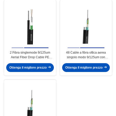
2 Fibra singlemode 9/125um
48 Cable a fibra ottica aerea
Aerial Fiber Drop Cable PE
singolo modo 9/125um con
Jacketed GYXTC8S
metallo Wire Messenger PE
GYTC8S
Ottenga il migliore prezzo
Ottenga il migliore prezzo