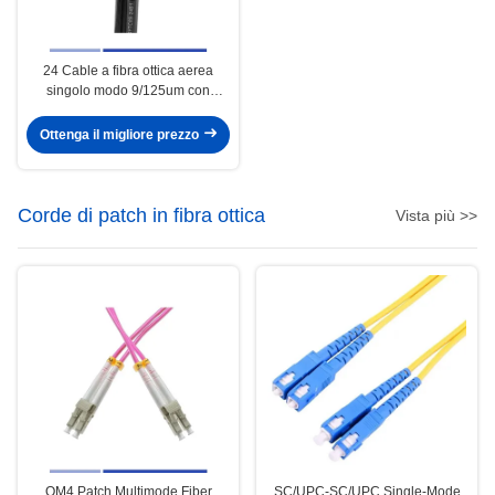
24 Cable a fibra ottica aerea
singolo modo 9/125um con
metallo Wire Messenger PE
GYTC8S
Ottenga il migliore prezzo
Corde di patch in fibra ottica
Vista più >>
OM4 Patch Multimode Fiber
SC/UPC-SC/UPC Single-Mode