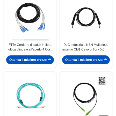
FTTA Cordone di patch in fibra
DLC industriale NSN Multimodo
ottica blindato all'aperto 4 Core
esterno OM1 Cavo di fibra 5,0mm
LC LC Patch Cord LSZH Jacket
LSZH Giacca 3m
5m
Ottenga il migliore prezzo
Ottenga il migliore prezzo