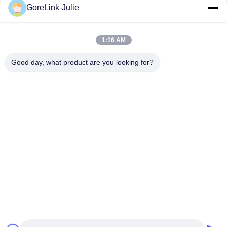
Mezzi sociali
GoreLink-Julie
1:16 AM
Contatto rapido
Good day, what product are you looking for?
Telefono
86-755-89320995
Email
sales@gorelink.com
Indirizzo
4F, edificio E, Centro Shentou, strada Huilong n. 1, distretto
di Longgang, Shenzhen, Cina
Norme sulla privacy
|
Mappa del sito
Buona qualità della Cina Cavo a fibra ottica per interni Fornitore.
© di Copyright 2025-2026 Gorelink Communication (Shenzhen)