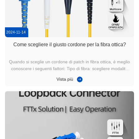
2024-11-14
Come scegliere il giusto cordone per la fibra ottica?
Quando si sceglie un cordone di patch in fibra ottica, è meglio
conoscere i seguenti fattori: Tipo di fibra: scegliere modalità
singola per lunghe distanze e multi-moda per distanze più
Vista più
brevi.- Sì. Tipo di connettore: Assicurarsi che i connettori del
cordone siano compatibili con l'apparecchiatura ...