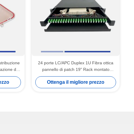
istribuzione
24 porte LC/APC Duplex 1U Fibra ottica
azione di
pannello di patch 19" Rack montato
patta
LC/APC singolo modo duplex adattatore
rezzo
Ottenga il migliore prezzo