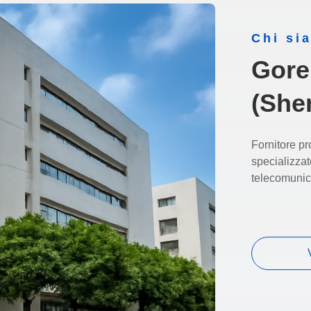
Chi si
Gore
(She
Fornitore pro
specializza
telecomunic