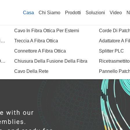
Casa
Chi Siamo
Prodotti
Soluzioni
Video
N
Cavo In Fibra Ottica Per Esterni
Corde Di Patch 
Corde Per Cerotti A Fibra Ottica Blindate
Treccia A Fibra Ottica
Adattatore A Fi
Connettore A Fibra Ottica
Splitter PLC
Casella Di Distribuzione In Fibra Ottica
Chiusura Della Fusione Della Fibra
Ricetrasmettitor
Cavo Della Rete
Pannello Patc