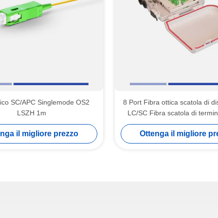
tico SC/APC Singlemode OS2
8 Port Fibra ottica scatola di d
LSZH 1m
LC/SC Fibra scatola di termin
montaggio a parete com
nga il migliore prezzo
Ottenga il migliore p