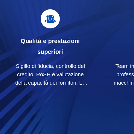
Qualità e prestazioni
superiori
Sigillo di fiducia, controllo del
Team in
credito, RoSH e valutazione
profess
della capacità dei fornitori. La
macchin
nostra azienda ha un rigoroso
collab
sistema di controllo della qualità
prodott
e un laboratorio di prova
professionale.