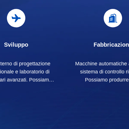
Sviluppo
Fabbricazio
terno di progettazione
Macchine automatiche 
ionale e laboratorio di
sistema di controllo r
ari avanzati. Possiamo
Possiamo produrre t
orare per sviluppare i
terminali elettrici oltre
i di cui avete bisogno.
richiesta.