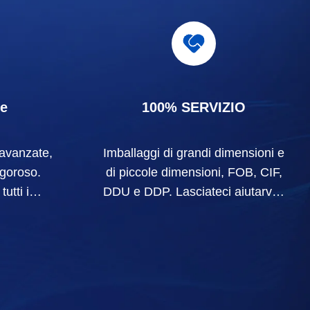
ne
100% SERVIZIO
avanzate,
Imballaggi di grandi dimensioni e
igoroso.
di piccole dimensioni, FOB, CIF,
utti i
DDU e DDP. Lasciateci aiutarvi a
 la vostra
trovare la soluzione migliore per
tutte le vostre preoccupazioni.