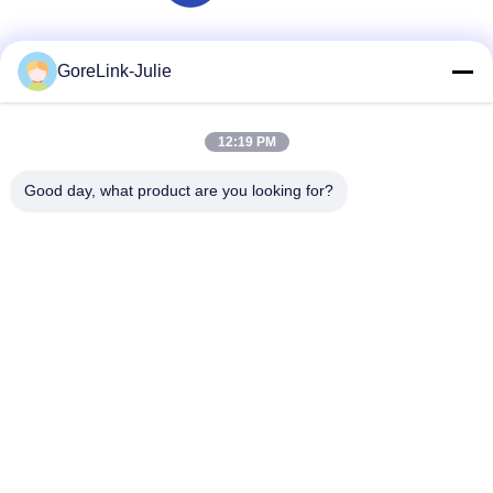
Mezzi sociali
GoreLink-Julie
12:19 PM
Contatto rapido
Good day, what product are you looking for?
Telefono
86-755-89320995
Email
sales@gorelink.com
Indirizzo
4F, edificio E, Centro Shentou, strada Huilong n. 1, distretto
di Longgang, Shenzhen, Cina
Norme sulla privacy
|
Mappa del sito