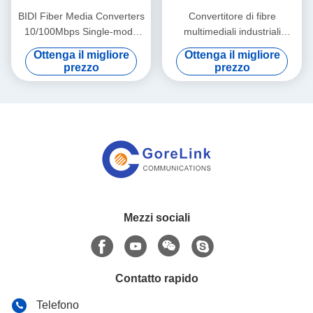
BIDI Fiber Media Converters
Convertitore di fibre
10/100Mbps Single-mode
multimediali industriali
SMF TX1310nm/RX1550nm
10/100/1000M 1 SFP con 2
Ottenga il migliore
Ottenga il migliore
Simplex SC 20KM
porte RJ45 Single-mode
prezzo
prezzo
SMF Duplex 1310nm 20KM
Mezzi sociali
Contatto rapido
Telefono