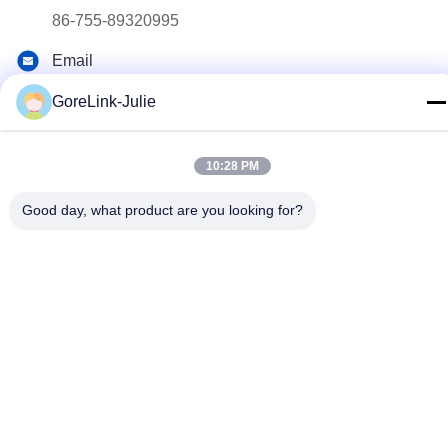
86-755-89320995
Email
sales@gorelink.com
GoreLink-Julie
Indirizzo
4F, edificio E, Centro Shentou, strada Huilong n. 1, distretto
10:28 PM
di Longgang, Shenzhen, Cina
Good day, what product are you looking for?
Norme sulla privacy
|
Mappa del sito
Buona qualità della Cina Cavo a fibra ottica per interni Fornitore.
© di Copyright 2025-2026 Gorelink Communication (Shenzhen)
Co., Ltd. . Tutti i diritti riservati.