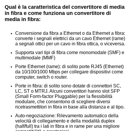
Qual è la caratteristica del convertitore di media
in fibra e come funziona un convertitore di
media in fibra:
Conversione da fibra a Ethernet o da Ethernet a fibra:
converte i segnali elettrici da un cavo Ethernet (rame)
a segnali ottici per un cavo in fibra ottica, o viceversa.
Supporta vari tipi di fibra come monomodale (SMF) e
multimodale (MMF)
Porte Ethernet (rame): di solito porte RJ45 (Ethernet)
da 10/100/1000 Mbps per collegare dispositivi come
computer, switch o router.
Porte in fibra: di solito sono dotate di connettori SC,
LC, ST o MTRJ. Alcuni convertitori hanno slot SFP
(Small Form-factor Pluggable) per la flessibilità
modulare, che consentono di scegliere diversi
ricetrasmettitori in fibra in base alla distanza e al tipo.
Auto-negoziazione:
Rilevamento automatico della
velocità di collegamento e della modalità duplex
(half/full) tra i lati in fibra e in rame per una migliore