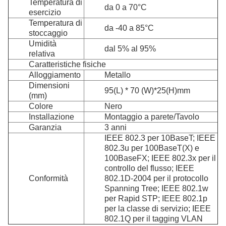
Temperatura di
da 0 a 70°C
esercizio
Temperatura di
da -40 a 85°C
stoccaggio
Umidità
dal 5% al 95%
relativa
Caratteristiche fisiche
Alloggiamento
Metallo
Dimensioni
95(L) * 70 (W)*25(H)mm
(mm)
Colore
Nero
Installazione
Montaggio a parete/Tavolo
Garanzia
3 anni
IEEE 802.3 per 10BaseT; IEEE
802.3u per 100BaseT(X) e
100BaseFX; IEEE 802.3x per il
controllo del flusso; IEEE
Conformità
802.1D-2004 per il protocollo
Spanning Tree; IEEE 802.1w
per Rapid STP; IEEE 802.1p
per la classe di servizio; IEEE
802.1Q per il tagging VLAN