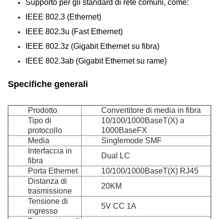
Supporto per gli standard di rete comuni, come:
IEEE 802.3 (Ethernet)
IEEE 802.3u (Fast Ethernet)
IEEE 802.3z (Gigabit Ethernet su fibra)
IEEE 802.3ab (Gigabit Ethernet su rame)
Specifiche generali
Prodotto
Convertitore di media in fibra
Tipo di
10/100/1000BaseT(X) a
protocollo
1000BaseFX
Media
Singlemode SMF
Interfaccia in
Dual LC
fibra
Porta Ethernet
10/100/1000BaseT(X) RJ45
Distanza di
20KM
trasmissione
Tensione di
5V CC 1A
ingresso