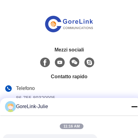
Mezzi sociali
Contatto rapido
Telefono
86-755-89320995
GoreLink-Julie
Email
sales@gorelink.com
11:16 AM
Indirizzo