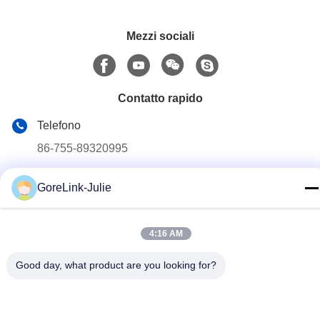
Mezzi sociali
Contatto rapido
Telefono
86-755-89320995
Email
GoreLink-Julie
sales@gorelink.com
Indirizzo
4:16 AM
4F, edificio E, Centro Shentou, strada Huilong n. 1, distretto
di Longgang, Shenzhen, Cina
Good day, what product are you looking for?
Norme sulla privacy
|
Mappa del sito