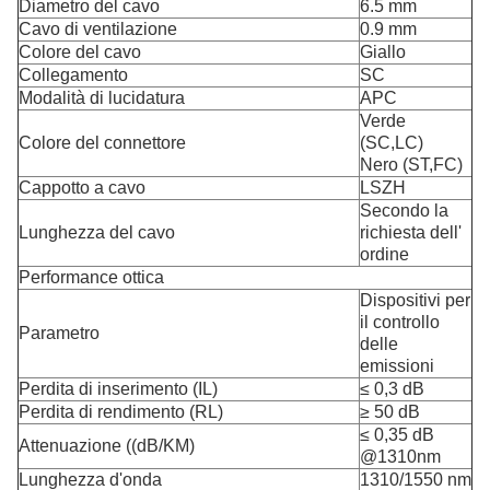
Diametro del cavo
6.5 mm
Cavo di ventilazione
0.9 mm
Colore del cavo
Giallo
Collegamento
SC
Modalità di lucidatura
APC
Verde
Colore del connettore
(SC,LC)
Nero (ST,FC)
Cappotto a cavo
LSZH
Secondo la
Lunghezza del cavo
richiesta dell'
ordine
Performance ottica
Dispositivi per
il controllo
Parametro
delle
emissioni
Perdita di inserimento (IL)
≤ 0,3 dB
Perdita di rendimento (RL)
≥ 50 dB
≤ 0,35 dB
Attenuazione ((dB/KM)
@1310nm
Lunghezza d'onda
1310/1550 nm