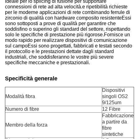
ideale per lo splicing di fusione per supportare
connessioni di rete ad alta velocità.e ripetibilità richieste
per le moderne applicazioni di rete combinando ferrule di
zirconio di qualità con hardware composito resistenteEssi
sono sottoposti a prove di qualità per garantire che
soddisfino o superino gli standard del settore, rispettando
solo le specifiche di prestazione più rigorose.Fornisce un
modo rapido per realizzare dispositivi di comunicazione
sul campoEssi sono progettati, fabbricati e testati secondo
il protocollo e le prestazioni dettate dagli standard
industriali, che soddisferanno le vostre più severe
specifiche meccaniche e prestazionali.
Specificità generale
Dispositivi
Modalità fibra
singoli OS2
9/125um
Numero di fibre
12 Fibre
Fabbricazione
a partire da
Membro della forza
fibre
sintetiche