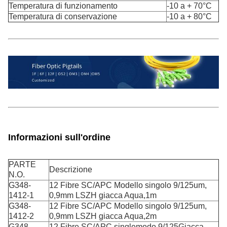
Temperatura di funzionamento
-10 a + 70°C
Temperatura di conservazione
-10 a + 80°C
Informazioni sull'ordine
PARTE
Descrizione
N.O.
G348-
12 Fibre SC/APC Modello singolo 9/125um,
1412-1
0,9mm LSZH giacca Aqua,1m
G348-
12 Fibre SC/APC Modello singolo 9/125um,
1412-2
0,9mm LSZH giacca Aqua,2m
G348-
12 Fibre SC/APC singlemodo 9/125
Giacca