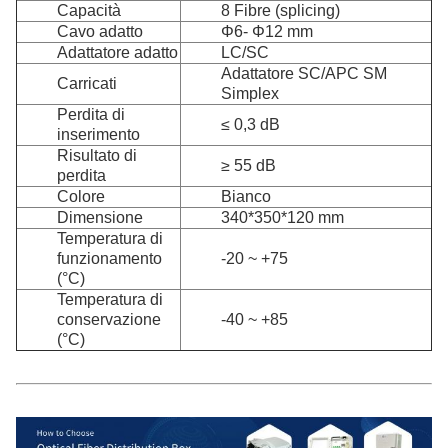
Capacità
8 Fibre (splicing)
Cavo adatto
Φ6- Φ12 mm
Adattatore adatto
LC/SC
Adattatore SC/APC SM
Carricati
Simplex
Perdita di
≤ 0,3 dB
inserimento
Risultato di
≥ 55 dB
perdita
Colore
Bianco
Dimensione
340*350*120 mm
Temperatura di
funzionamento
-20 ~ +75
(°C)
Temperatura di
conservazione
-40 ~ +85
(°C)