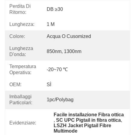
Perdita Di
DB ≥30
Ritorno:
Lunghezza:
1 M
Colore:
Acqua O Cusomized
Lunghezza
850nm, 1300nm
D'onda:
Temperatura
-20~70 ℃
Operativa:
OEM:
SÌ
Imballaggi
1pc/polybag
Particolari:
Facile installazione Fibra ottica
, 
SC UPC Pigtail in fibra ottica
, 
Evidenziare:
LSZH Jacket Pigtail Fibre 
Multimode