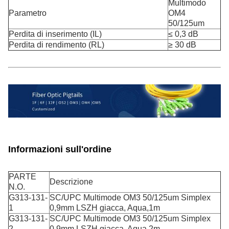
Multimodo
Parametro
OM4
50/125um
Perdita di inserimento (IL)
≤ 0,3 dB
Perdita di rendimento (RL)
≥ 30 dB
Informazioni sull'ordine
PARTE
Descrizione
N.O.
G313-131-
SC/UPC Multimode OM3 50/125um Simplex
1
0,9mm LSZH giacca, Aqua,1m
G313-131-
SC/UPC Multimode OM3 50/125um Simplex
2
0,9mm LSZH giacca, Aqua,2m