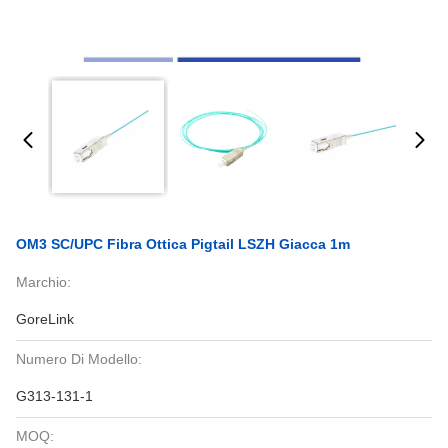
OM3 SC/UPC Fibra Ottica Pigtail LSZH Giacca 1m
Marchio:
GoreLink
Numero Di Modello:
G313-131-1
MOQ: