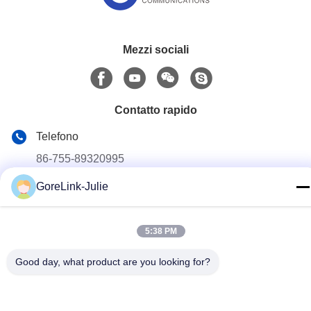
Mezzi sociali
Contatto rapido
Telefono
86-755-89320995
Email
GoreLink-Julie
sales@gorelink.com
Indirizzo
5:38 PM
4F, edificio E, Centro Shentou, strada Huilong n. 1, distretto
di Longgang, Shenzhen, Cina
Good day, what product are you looking for?
Norme sulla privacy
|
Mappa del sito